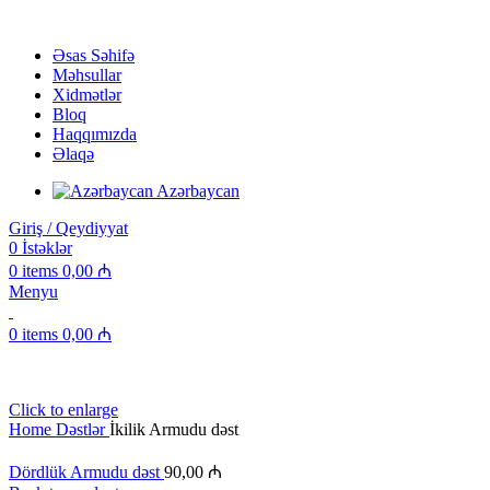
Əsas Səhifə
Məhsullar
Xidmətlər
Bloq
Haqqımızda
Əlaqə
Azərbaycan
Giriş / Qeydiyyat
0
İstəklər
0
items
0,00
₼
Menyu
0
items
0,00
₼
Click to enlarge
Home
Dəstlər
İkilik Armudu dəst
Dördlük Armudu dəst
90,00
₼