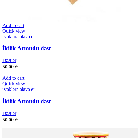
Add to cart
Quick view
istəklərə əlavə et
İkilik Armudu dəst
Dəstlər
50,00
₼
Add to cart
Quick view
istəklərə əlavə et
İkilik Armudu dəst
Dəstlər
50,00
₼