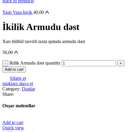
Back to products
Yastı Vaza kiçik
40,00
₼
İkilik Armudu dəst
Xarı bülbül təsvirli taxta qutuda armudu dəst
50,00
₼
İkilik Armudu dəst quantity
Add to cart
Sifariş et
istəklərə əlavə et
Category:
Dəstlər
Share:
Oxşar məhsullar
Add to cart
Quick view